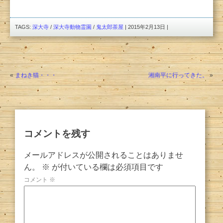
TAGS:
深大寺
/
深大寺動物霊園
/
鬼太郎茶屋
| 2015年2月13日 |
«
まねき猫・・・
湘南平に行ってきた。
»
コメントを残す
メールアドレスが公開されることはありませ
ん。
※
が付いている欄は必須項目です
コメント
※