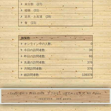
未分類
(27)
植物
(31)
近所・お友達
(28)
食
(15)
観覧数
オンライン中の人数:
0
今日の訪問者数:
36
昨日の訪問者数:
60
先週の訪問者数:
376
月間訪問者数:
376
総訪問者数:
139378
Copyright © 2005-
2026 アフロなしっぽでハッピネス, All rights
reserved. 345 posts.