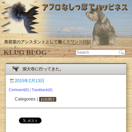
美容室のアシスタントとして働く？ワンコ日記
KLUG BLOG
深大寺に行ってきた。
2015年2月13日
Comment(0)
|
Trackback(0)
Categories |
お出掛け