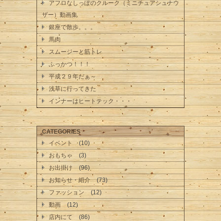
アフロなしっぽのクルーク（ミニチュアシュナウ
ザー）動画集
銀座で散歩。。。
馬肉
スムージーと筋トレ
ふっかつ！！！
平成２９年だぁ～
浅草に行ってきた
インナーはヒートテック・・・
CATEGORIES
イベント
(10)
おもちゃ
(3)
お出掛け
(96)
お知らせ・紹介
(73)
ファッション
(12)
動画
(12)
店内にて
(86)