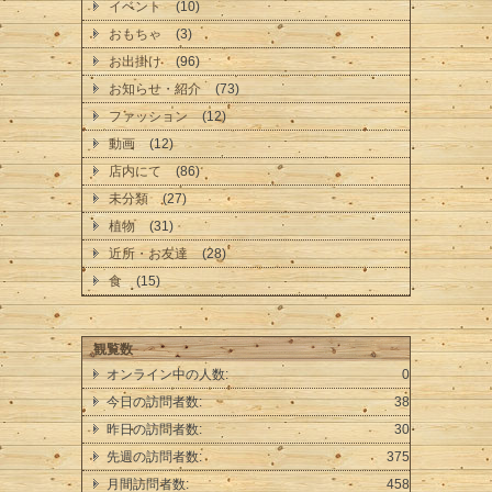
イベント
(10)
おもちゃ
(3)
お出掛け
(96)
お知らせ・紹介
(73)
ファッション
(12)
動画
(12)
店内にて
(86)
未分類
(27)
植物
(31)
近所・お友達
(28)
食
(15)
観覧数
オンライン中の人数:
0
今日の訪問者数:
38
昨日の訪問者数:
30
先週の訪問者数:
375
月間訪問者数:
458