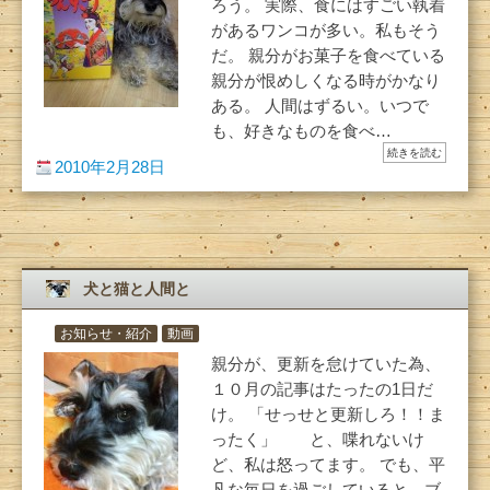
ろう。 実際、食にはすごい執着
があるワンコが多い。私もそう
だ。 親分がお菓子を食べている
親分が恨めしくなる時がかなり
ある。 人間はずるい。いつで
も、好きなものを食べ…
続きを読む
2010年2月28日
犬と猫と人間と
お知らせ・紹介
動画
親分が、更新を怠けていた為、
１０月の記事はたったの1日だ
け。 「せっせと更新しろ！！ま
ったく」 と、喋れないけ
ど、私は怒ってます。 でも、平