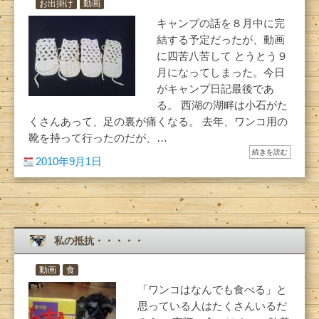
お出掛け
動画
キャンプの話を８月中に完
結する予定だったが、動画
に四苦八苦して とうとう９
月になってしまった。今日
がキャンプ日記最後であ
る。 西湖の湖畔は小石がた
くさんあって、足の裏が痛くなる。 去年、ワンコ用の
靴を持って行ったのだが、…
続きを読む
2010年9月1日
私の抵抗・・・・・
動画
食
「ワンコはなんでも食べる」と
思っている人はたくさんいるだ