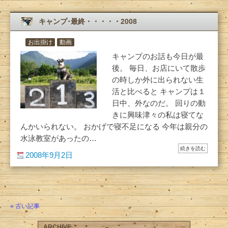
キャンプ･最終・・・・・2008
お出掛け
動画
キャンプのお話も今日が最
後。 毎日、お店にいて散歩
の時しか外に出られない生
活と比べると キャンプは１
日中、外なのだ。 回りの動
きに興味津々の私は寝てな
んかいられない。 おかげで寝不足になる 今年は親分の
水泳教室があったの…
続きを読む
2008年9月2日
« 古い記事
ARCHIVE