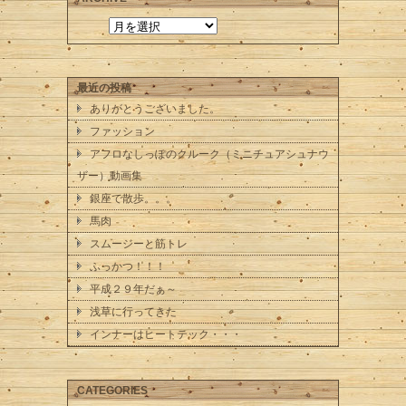
最近の投稿
ありがとうございました。
ファッション
アフロなしっぽのクルーク（ミニチュアシュナウ
ザー）動画集
銀座で散歩。。。
馬肉
スムージーと筋トレ
ふっかつ！！！
平成２９年だぁ～
浅草に行ってきた
インナーはヒートテック・・・
CATEGORIES