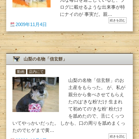
凡な毎日を過ごしていると、ブ
ログに載せるような出来事が特
にナイのが 事実だ。親…
続きを読む
2009年11月4日
山梨の名物「信玄餅」
動画
店内にて
山梨の名物「信玄餅」のお
土産をもらった。 が、私が
親分から食べさせてもらえ
たのは‘きな粉’だけ 生まれ
て初めての‘きな粉’ 粉だけ
を舐めたので、舌にくっつ
いてやっかいだった。 しかも、口の周りを舐めまくっ
たのでヒゲまで黄…
続きを読む