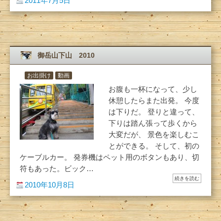
2011年7月5日
御岳山下山 2010
お出掛け
動画
お腹も一杯になって、少し
休憩したらまた出発。 今度
は下りだ。 登りと違って、
下りは踏ん張って歩くから
大変だが、 景色を楽しむこ
とができる。 そして、初の
ケーブルカー。 発券機はペット用のボタンもあり、切
符もあった。ビック…
続きを読む
2010年10月8日