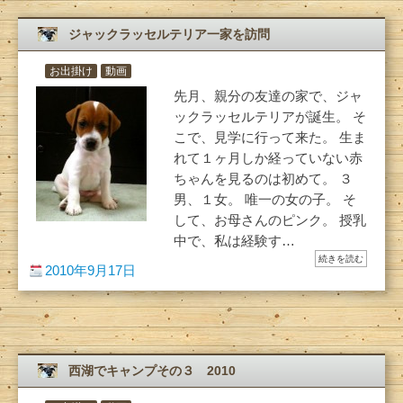
ジャックラッセルテリア一家を訪問
お出掛け
動画
先月、親分の友達の家で、ジャ
ックラッセルテリアが誕生。 そ
こで、見学に行って来た。 生ま
れて１ヶ月しか経っていない赤
ちゃんを見るのは初めて。 ３
男、１女。 唯一の女の子。 そ
して、お母さんのピンク。 授乳
中で、私は経験す…
続きを読む
2010年9月17日
西湖でキャンプその３ 2010