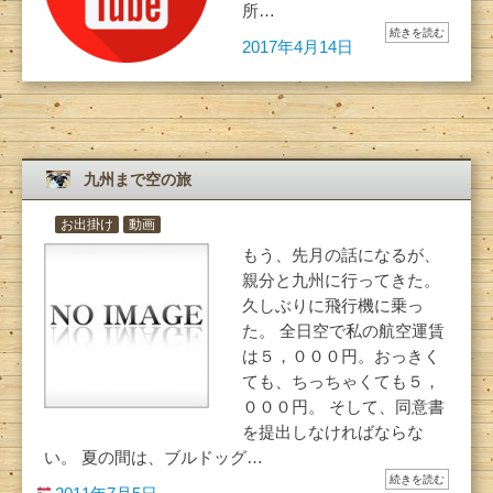
所…
続きを読む
2017年4月14日
九州まで空の旅
お出掛け
動画
もう、先月の話になるが、
親分と九州に行ってきた。
久しぶりに飛行機に乗っ
た。 全日空で私の航空運賃
は５，０００円。おっきく
ても、ちっちゃくても５，
０００円。 そして、同意書
を提出しなければならな
い。 夏の間は、ブルドッグ…
続きを読む