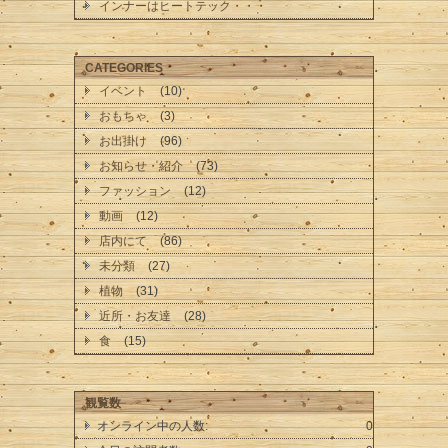
インナーはヒートテック・・・
CATEGORIES
イベント
(10)
おもちゃ
(3)
お出掛け
(96)
お知らせ・紹介
(73)
ファッション
(12)
動画
(12)
店内にて
(86)
未分類
(27)
植物
(31)
近所・お友達
(28)
食
(15)
観覧数
オンライン中の人数:
0