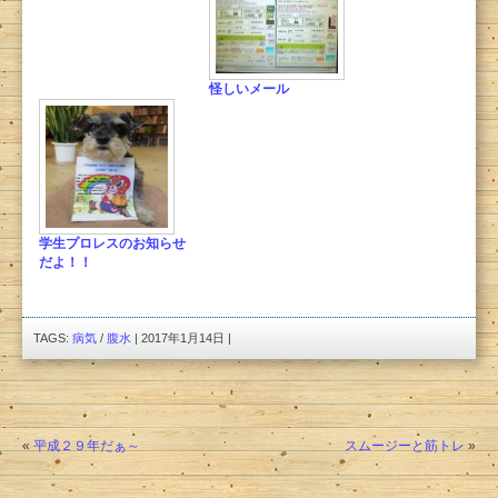
怪しいメール
学生プロレスのお知らせ
だよ！！
TAGS:
病気
/
腹水
| 2017年1月14日 |
«
平成２９年だぁ～
スムージーと筋トレ
»