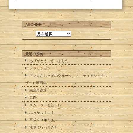
ARCHIVE
最近の投稿
ありがとうございました。
ファッション
アフロなしっぽのクルーク（ミニチュアシュナウ
ザー）動画集
銀座で散歩。。。
馬肉
スムージーと筋トレ
ふっかつ！！！
平成２９年だぁ～
浅草に行ってきた