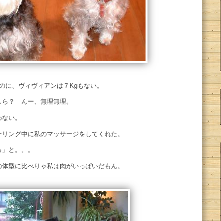
るのに、ヴィヴィアンは７Kgもない。
しら？ んー、無理無理。
わない。
ーリング中に私のマッサージをしてくれた。
る」と。。。
の体型に比べりゃ私は肉がいっぱいだもん。