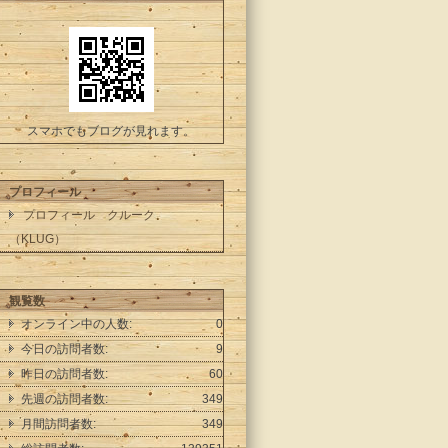
スマホでもブログが見れます。
プロフィール
プロフィール クルーク
（KLUG）
観覧数
オンライン中の人数:
0
今日の訪問者数:
9
昨日の訪問者数:
60
先週の訪問者数:
349
月間訪問者数:
349