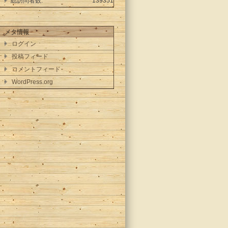
総訪問者数:
139351
メタ情報
ログイン
投稿フィード
コメントフィード
WordPress.org