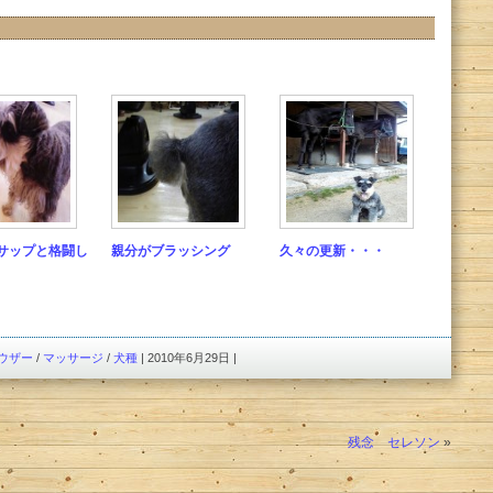
サップと格闘し
親分がブラッシング
久々の更新・・・
ウザー
/
マッサージ
/
犬種
| 2010年6月29日 |
残念 セレソン
»