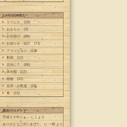
CATEGORIES
イベント
(10)
おもちゃ
(3)
お出掛け
(96)
お知らせ・紹介
(73)
ファッション
(12)
動画
(12)
店内にて
(86)
未分類
(27)
植物
(31)
近所・お友達
(28)
食
(15)
最近のコメント
平成２９年だぁ～
に
1
より
ありがとうございました。
に
一郎
より