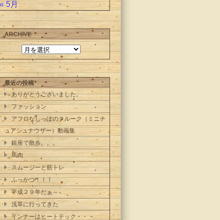
« 5月
ARCHIVE
最近の投稿
ありがとうございました。
ファッション
アフロなしっぽのクルーク（ミニチ
ュアシュナウザー）動画集
銀座で散歩。。。
馬肉
スムージーと筋トレ
ふっかつ！！！
平成２９年だぁ～
浅草に行ってきた
インナーはヒートテック・・・