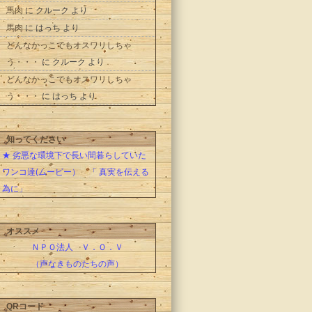
馬肉
に
クルーク
より
馬肉
に
はっち
より
どんなかっこでもオスワリしちゃ
う・・・
に
クルーク
より
どんなかっこでもオスワリしちゃ
う・・・
に
はっち
より
知ってください
★ 劣悪な環境下で長い間暮らしていた
ワンコ達(ムービー） 「 真実を伝える
為に」
オススメ
ＮＰＯ法人 Ｖ．Ｏ．Ｖ
（声なきものたちの声）
QRコード