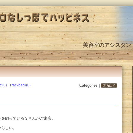
美容室のアシスタン
t(0)
|
Trackback(0)
Categories |
店内にて
ーを飼っているＳさんがご来店。
いらしい。