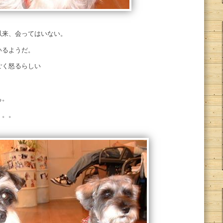
以来、会ってはいない。
いるようだ。
ごく怒るらしい
ぁ。
。。。