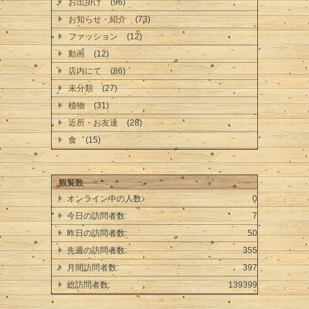
お出掛け
(96)
お知らせ・紹介
(73)
ファッション
(12)
動画
(12)
店内にて
(86)
未分類
(27)
植物
(31)
近所・お友達
(28)
食
(15)
観覧数
オンライン中の人数:
0
今日の訪問者数:
7
昨日の訪問者数:
50
先週の訪問者数:
355
月間訪問者数:
397
総訪問者数:
139399