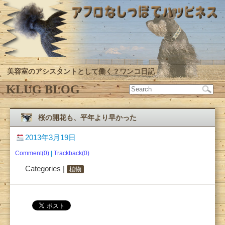
美容室のアシスタントとして働く？ワンコ日記
KLUG BLOG
桜の開花も、平年より早かった
2013年3月19日
Comment(0)
|
Trackback(0)
Categories |
植物