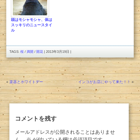
頭はモシャモシャ、体は
スッキリのニュースタイ
ル
TAGS:
桜
/
満開
/
開花
| 2013年3月19日 |
«
楽器とホワイトデー
インコがお店にやって来た！！
»
コメントを残す
メールアドレスが公開されることはありませ
ん。
※
が付いている欄は必須項目です