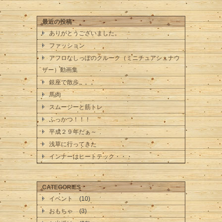
最近の投稿
ありがとうございました。
ファッション
アフロなしっぽのクルーク（ミニチュアシュナウ
ザー）動画集
銀座で散歩。。。
馬肉
スムージーと筋トレ
ふっかつ！！！
平成２９年だぁ～
浅草に行ってきた
インナーはヒートテック・・・
CATEGORIES
イベント
(10)
おもちゃ
(3)