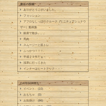
最近の投稿
ありがとうございました。
ファッション
アフロなしっぽのクルーク（ミニチュアシュナウ
ザー）動画集
銀座で散歩。。。
馬肉
スムージーと筋トレ
ふっかつ！！！
平成２９年だぁ～
浅草に行ってきた
インナーはヒートテック・・・
CATEGORIES
イベント
(10)
おもちゃ
(3)
お出掛け
(96)