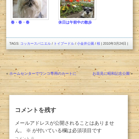
春・春・春
休日は午前中の散歩
TAGS:
コッカースパニエル
/
トイプードル
/
小金井公園
/
桜
| 2010年3月24日 |
«
ホームセンターでワンコ専用のカートに
お花見に昭和記念公園
»
コメントを残す
メールアドレスが公開されることはありませ
ん。
※
が付いている欄は必須項目です
コメント
※