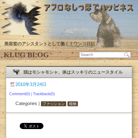
美容室のアシスタントとして働く？ワンコ日記
KLUG BLOG
頭はモシャモシャ、体はスッキリのニュースタイル
2010年3月24日
Comment(0)
|
Trackback(0)
Categories |
ファッション
植物