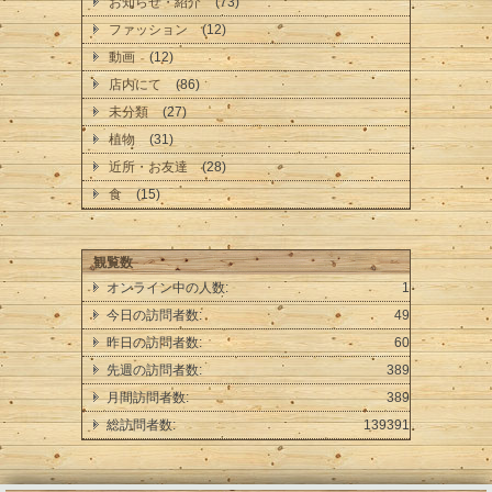
お知らせ・紹介
(73)
ファッション
(12)
動画
(12)
店内にて
(86)
未分類
(27)
植物
(31)
近所・お友達
(28)
食
(15)
観覧数
オンライン中の人数:
1
今日の訪問者数:
49
昨日の訪問者数:
60
先週の訪問者数:
389
月間訪問者数:
389
総訪問者数:
139391