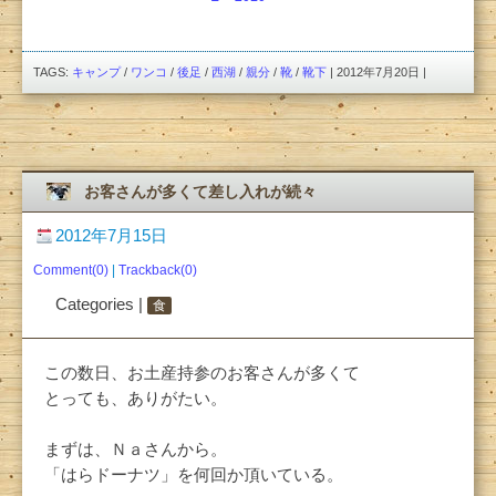
TAGS:
キャンプ
/
ワンコ
/
後足
/
西湖
/
親分
/
靴
/
靴下
| 2012年7月20日 |
お客さんが多くて差し入れが続々
2012年7月15日
Comment(0)
|
Trackback(0)
Categories |
食
この数日、お土産持参のお客さんが多くて
とっても、ありがたい。
まずは、Ｎａさんから。
「はらドーナツ」を何回か頂いている。