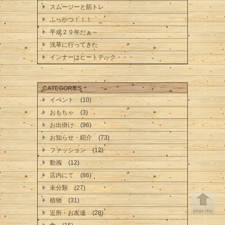
スムージーと筋トレ
ふっかつ！！！
平成２９年だぁ～
浅草に行ってきた
インナーはヒートテック・・・
CATEGORIES
イベント
(10)
おもちゃ
(3)
お出掛け
(96)
お知らせ・紹介
(73)
ファッション
(12)
動画
(12)
店内にて
(86)
未分類
(27)
植物
(31)
近所・お友達
(28)