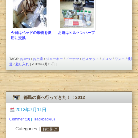
今日はベッドの敷物を夏
お題はヒルトンハーブ
用に交換
TAGS:
おやつ
/
お土産
/
ジャーキー
/
ドーナツ
/
ビスケット
/
メロン
/
ワンコ
/
北海
道
/
差し入れ
| 2012年7月15日 |
都民の森へ行ってきた！！2012
2012年7月11日
Comment(0)
|
Trackback(0)
Categories |
お出掛け