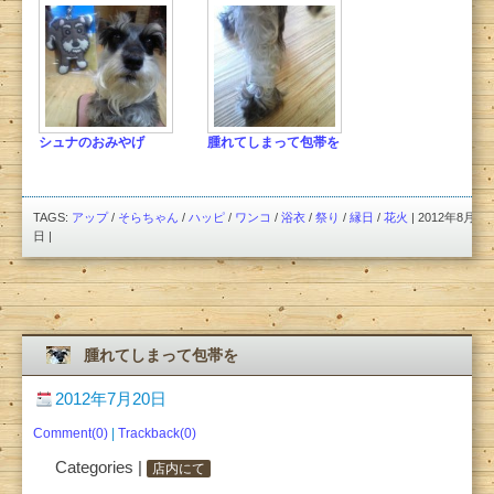
シュナのおみやげ
腫れてしまって包帯を
TAGS:
アップ
/
そらちゃん
/
ハッピ
/
ワンコ
/
浴衣
/
祭り
/
縁日
/
花火
| 2012年8月3
日 |
腫れてしまって包帯を
2012年7月20日
Comment(0)
|
Trackback(0)
Categories |
店内にて