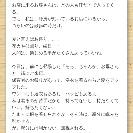
お店に来るお客さんは、どの人も汗だくで入ってく
る。
でも、私は、冷房が効いているお店にいるから、
つらいのは散歩の時だけ。
夏と言えばお祭り。。。
花火や盆踊り、縁日・・・
人間は、楽しめる事がたくさんあっていいね。
今日は、前にも登場した「そら」ちゃんが、お母さん
と一緒にご来店。
保育園のお祭りがあって、浴衣を着るからと髪をアッ
プした。
ワンコにも浴衣もあるし、ハッピもあるよ。
私は着るのが苦手だから、持ってないし、持たなくて
いい。持ちたくない。
たま～に服を着せられるが、そん時は、親分に睨みを
利かせる。
が、親分には利かない。無視される。