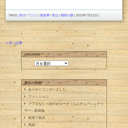
TAGS:
2012
/
ワンコ
/
奥多摩
/
登山
/
都民の森
| 2012年7月11日 |
« 古い記事
ARCHIVE
最近の投稿
ありがとうございました。
ファッション
アフロなしっぽのクルーク（ミニチュアシュナウ
ザー）動画集
銀座で散歩。。。
馬肉