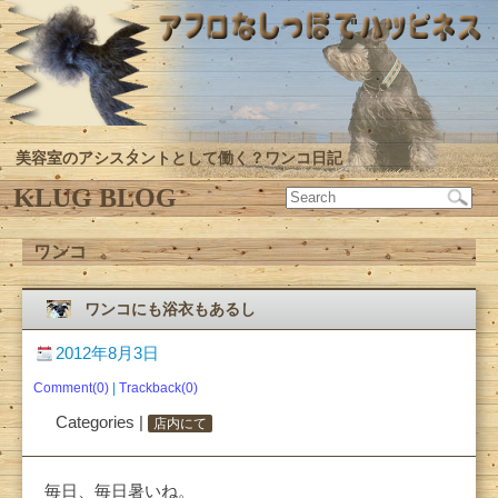
美容室のアシスタントとして働く？ワンコ日記
KLUG BLOG
ワンコ
ワンコにも浴衣もあるし
2012年8月3日
Comment(0)
|
Trackback(0)
Categories |
店内にて
毎日、毎日暑いね。