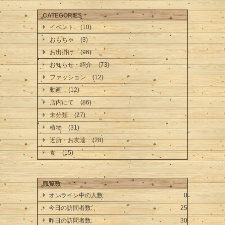
CATEGORIES
イベント
(10)
おもちゃ
(3)
お出掛け
(96)
お知らせ・紹介
(73)
ファッション
(12)
動画
(12)
店内にて
(86)
未分類
(27)
植物
(31)
近所・お友達
(28)
食
(15)
観覧数
オンライン中の人数:
0
今日の訪問者数:
25
昨日の訪問者数:
30