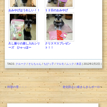
おみやげはうれしい！！
１２日のおみやげ
久し振りの差し入れシリ
クリスマスプレゼン
ーズ ひゃっほー
ト！！
TAGS:
クルーク
/
そらちゃん
/
ちびっ子
/
マルモ
/
ムック
/
来店
| 2012年2月2日 |
«
待望の雪・・・
老化防止に瞳きらきらボーロ
»