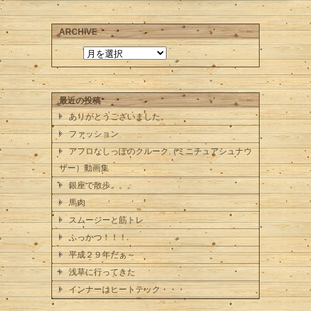
ARCHIVE
最近の投稿
ありがとうございました。
ファッション
アフロなしっぽのクルーク（ミニチュアシュナウ
ザー）動画集
銀座で散歩。。。
馬肉
スムージーと筋トレ
ふっかつ！！！
平成２９年だぁ～
浅草に行ってきた
インナーはヒートテック・・・