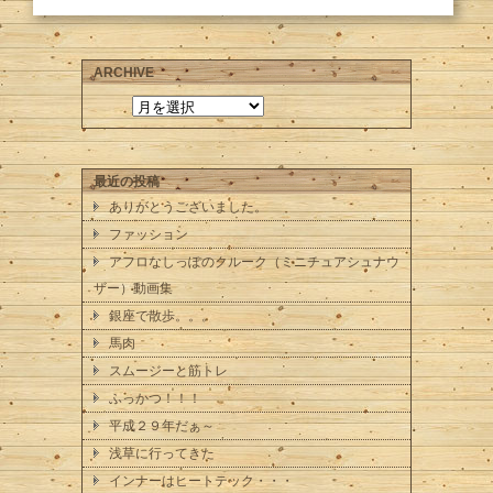
ARCHIVE
最近の投稿
ありがとうございました。
ファッション
アフロなしっぽのクルーク（ミニチュアシュナウ
ザー）動画集
銀座で散歩。。。
馬肉
スムージーと筋トレ
ふっかつ！！！
平成２９年だぁ～
浅草に行ってきた
インナーはヒートテック・・・