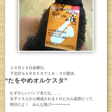
１０月１９日金曜日。
下北沢ＧＡＲＤＥＮで１９：３０開演。
“たをやめオルケスタ”
むずかしいバンド名だな。。。
女子１９人から構成されるトロピカル楽団だって。
明日だよ！ みんな急げーーーーー