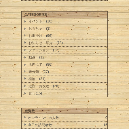
CATEGORIES
イベント
(10)
おもちゃ
(3)
お出掛け
(96)
お知らせ・紹介
(73)
ファッション
(12)
動画
(12)
店内にて
(86)
未分類
(27)
植物
(31)
近所・お友達
(28)
食
(15)
観覧数
オンライン中の人数:
0
今日の訪問者数:
15