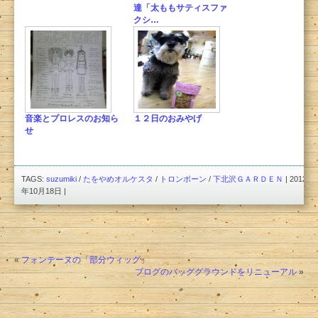
達「太ももサティスファ
クシ…
音楽とプロレスのお知ら
１２日のおみやげ
せ
TAGS:
suzumiki
/
たをやめオルケスタ
/
トロンボーン
/
下北沢ＧＡＲＤＥＮ
| 2012
年10月18日 |
«
フォンテーヌの「部分ウィッグ」
ブログのバッググラウンドをリニューアル
»