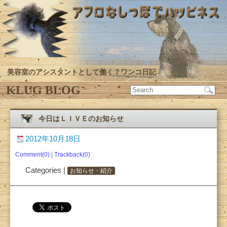
美容室のアシスタントとして働く？ワンコ日記
KLUG BLOG
今日はＬＩＶＥのお知らせ
2012年10月18日
Comment(0)
|
Trackback(0)
Categories |
お知らせ・紹介