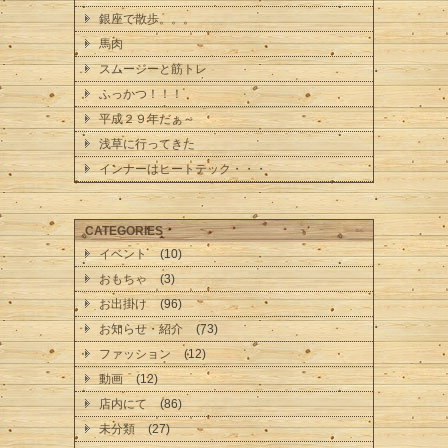
銀座で散歩。。。
馬肉
スムージーと筋トレ
ふっかつ！！！
平成２９年だぁ～
浅草に行ってきた
インナーはヒートテック・・・
CATEGORIES
イベント
(10)
おもちゃ
(3)
お出掛け
(96)
お知らせ・紹介
(73)
ファッション
(12)
動画
(12)
店内にて
(86)
未分類
(27)