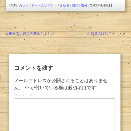
TAGS:
カット
/
チャームポイント
/
まゆ毛
/
眉頭
/
親分
| 2012年4月6日 |
«
東日本大震災の募金しました
お花見のはしご・・・
»
コメントを残す
メールアドレスが公開されることはありませ
ん。
※
が付いている欄は必須項目です
コメント
※