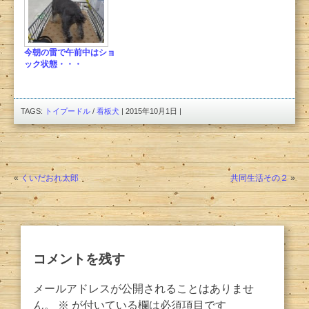
今朝の雷で午前中はショ
ック状態・・・
TAGS:
トイプードル
/
看板犬
| 2015年10月1日 |
«
くいだおれ太郎
共同生活その２
»
コメントを残す
メールアドレスが公開されることはありませ
ん。
※
が付いている欄は必須項目です