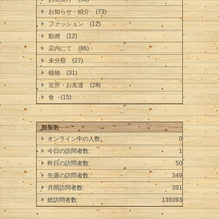
お知らせ・紹介
(73)
ファッション
(12)
動画
(12)
店内にて
(86)
未分類
(27)
植物
(31)
近所・お友達
(28)
食
(15)
観覧数
オンライン中の人数:
0
今日の訪問者数:
1
昨日の訪問者数:
50
先週の訪問者数:
349
月間訪問者数:
391
総訪問者数:
139393