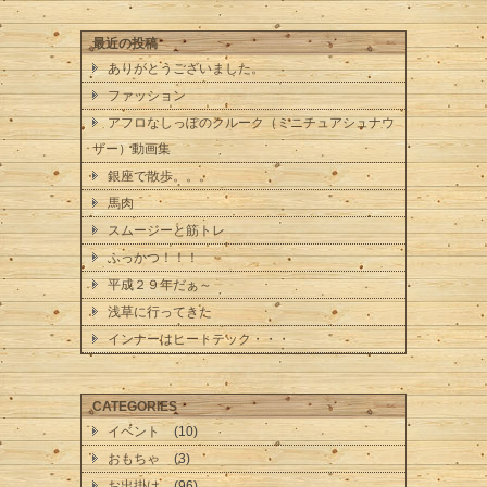
最近の投稿
ありがとうございました。
ファッション
アフロなしっぽのクルーク（ミニチュアシュナウ
ザー）動画集
銀座で散歩。。。
馬肉
スムージーと筋トレ
ふっかつ！！！
平成２９年だぁ～
浅草に行ってきた
インナーはヒートテック・・・
CATEGORIES
イベント
(10)
おもちゃ
(3)
お出掛け
(96)