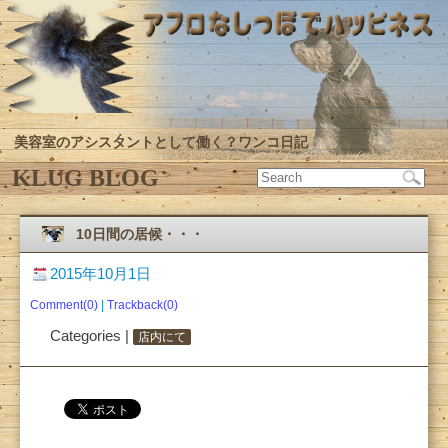
美容室のアシスタントとして働く？ワンコ日記
KLUG BLOG
10日間の居候・・・
2015年10月1日
Comment(0)
|
Trackback(0)
Categories |
店内にて