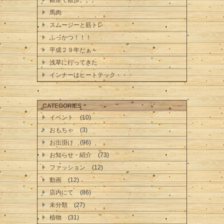
馬肉
スムージーと筋トレ
ふっかつ！！！
平成２９年だぁ～
浅草に行ってきた
インナーはヒートテック・・・
CATEGORIES
イベント
(10)
おもちゃ
(3)
お出掛け
(96)
お知らせ・紹介
(73)
ファッション
(12)
動画
(12)
店内にて
(86)
未分類
(27)
植物
(31)