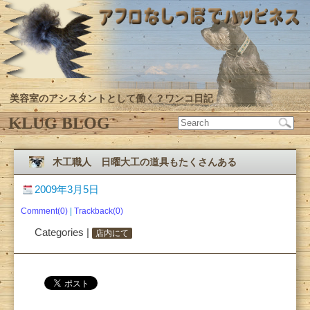
美容室のアシスタントとして働く？ワンコ日記
KLUG BLOG
木工職人 日曜大工の道具もたくさんある
2009年3月5日
Comment(0)
|
Trackback(0)
Categories |
店内にて