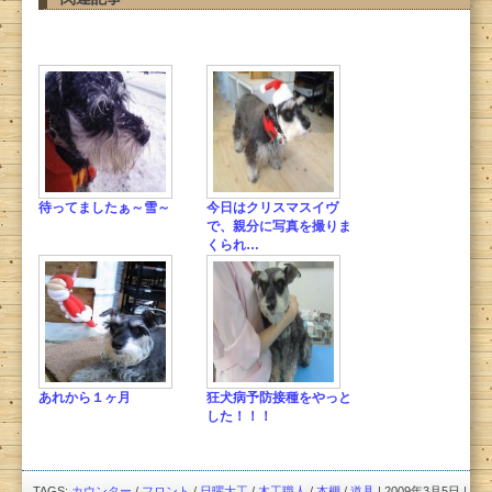
待ってましたぁ～雪～
今日はクリスマスイヴ
で、親分に写真を撮りま
くられ…
あれから１ヶ月
狂犬病予防接種をやっと
した！！！
TAGS:
カウンター
/
フロント
/
日曜大工
/
木工職人
/
本棚
/
道具
| 2009年3月5日 |