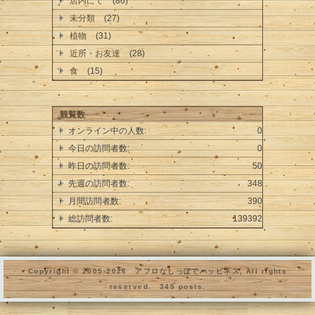
店内にて
(86)
未分類
(27)
植物
(31)
近所・お友達
(28)
食
(15)
観覧数
オンライン中の人数:
0
今日の訪問者数:
0
昨日の訪問者数:
50
先週の訪問者数:
348
月間訪問者数:
390
総訪問者数:
139392
Copyright © 2005-
2026 アフロなしっぽでハッピネス, All rights
reserved. 345 posts.