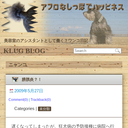
美容室のアシスタントとして働く？ワンコ日記
KLUG BLOG
ニャンコ
膀胱炎？！
2009年5月27日
Comment(0)
|
Trackback(0)
Categories |
未分類
遅くなってしまったが、狂犬病の予防接種に病院へ行