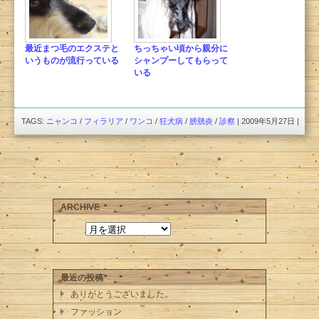
最近まつ毛のエクステと
ちっちゃい頃から親分に
いうものが流行っている
シャンプーしてもらって
いる
TAGS:
ニャンコ
/
フィラリア
/
ワンコ
/
狂犬病
/
膀胱炎
/
診察
| 2009年5月27日 |
ARCHIVE
最近の投稿
ありがとうございました。
ファッション