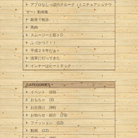
アフロなしっぽのクルーク（ミニチュアシュナウ
ザー）動画集
銀座で散歩。。。
馬肉
スムージーと筋トレ
ふっかつ！！！
平成２９年だぁ～
浅草に行ってきた
インナーはヒートテック・・・
CATEGORIES
イベント
(10)
おもちゃ
(3)
お出掛け
(96)
お知らせ・紹介
(73)
ファッション
(12)
動画
(12)