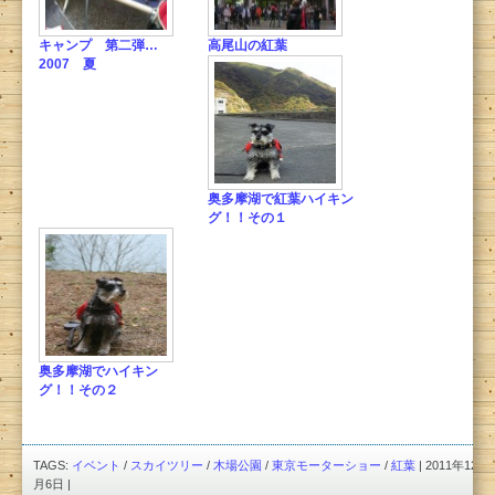
キャンプ 第二弾…
高尾山の紅葉
2007 夏
奥多摩湖で紅葉ハイキン
グ！！その１
奥多摩湖でハイキン
グ！！その２
TAGS:
イベント
/
スカイツリー
/
木場公園
/
東京モーターショー
/
紅葉
| 2011年12
月6日 |