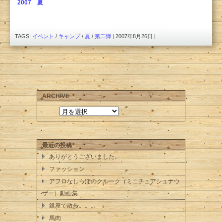
2007 夏
TAGS:
イベント
/
キャンプ
/
夏
/
第二弾
| 2007年8月26日 |
ARCHIVE
最近の投稿
ありがとうございました。
ファッション
アフロなしっぽのクルーク（ミニチュアシュナウ
ザー）動画集
銀座で散歩。。。
馬肉