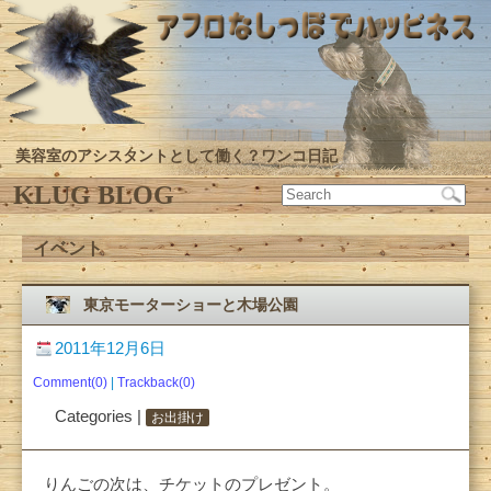
美容室のアシスタントとして働く？ワンコ日記
KLUG BLOG
イベント
東京モーターショーと木場公園
2011年12月6日
Comment(0)
|
Trackback(0)
Categories |
お出掛け
りんごの次は、チケットのプレゼント。