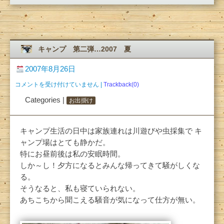
キャンプ 第二弾…2007 夏
2007年8月26日
キ
コメントを受け付けていません
|
Trackback(0)
ャ
Categories |
お出掛け
ン
プ
第
キャンプ生活の日中は家族連れは川遊びや虫採集で キ
二
弾…
ャンプ場はとても静かだ。
2007
特にお昼前後は私の安眠時間。
夏
しか～し！夕方になるとみんな帰ってきて騒がしくな
は
る。
そうなると、私も寝ていられない。
あちこちから聞こえる騒音が気になって仕方が無い。