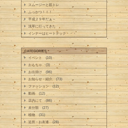
スムージーと筋トレ
ふっかつ！！！
平成２９年だぁ～
浅草に行ってきた
インナーはヒートテック・・・
CATEGORIES
イベント
(10)
おもちゃ
(3)
お出掛け
(96)
お知らせ・紹介
(73)
ファッション
(12)
動画
(12)
店内にて
(86)
未分類
(27)
植物
(31)
近所・お友達
(28)